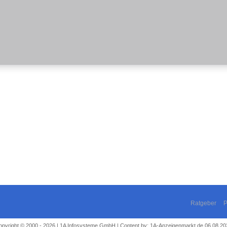
Ratgeber
P
opyright © 2000 - 2026 | 1A Infosysteme GmbH | Content by: 1A-Anzeigenmarkt.de 06.08.20