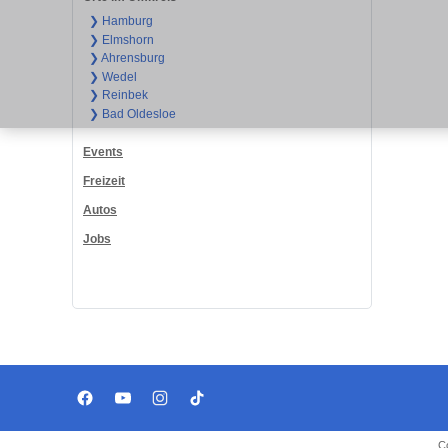
❯ Hamburg
❯ Elmshorn
❯ Ahrensburg
❯ Wedel
❯ Reinbek
❯ Bad Oldesloe
Events
Freizeit
Autos
Jobs
C