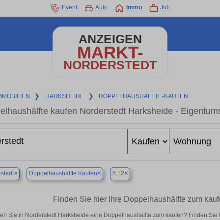
Event
Auto
Immo
Job
ANZEIGEN
MARKT-
NORDERSTEDT
MMOBILIEN
❯
HARKSHEIDE
❯
DOPPELHAUSHÄLFTE-KAUFEN
lhaushälfte kaufen Norderstedt Harksheide - Eigentum
×
×
×
stedt
Doppelhaushälfte Kaufen
5,12
Finden Sie hier Ihre Doppelhaushälfte zum kauf
en Sie in Norderstedt Harksheide eine Doppelhaushälfte zum kaufen? Finden Sie 