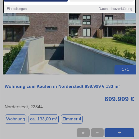
Einstellungen
Datenschutzerklärung
1 / 1
Wohnung zum Kaufen in Norderstedt 699.999 € 133 m²
699.999 €
Norderstedt, 22844
Wohnung
ca. 133,00 m²
Zimmer 4
★
➦
➜