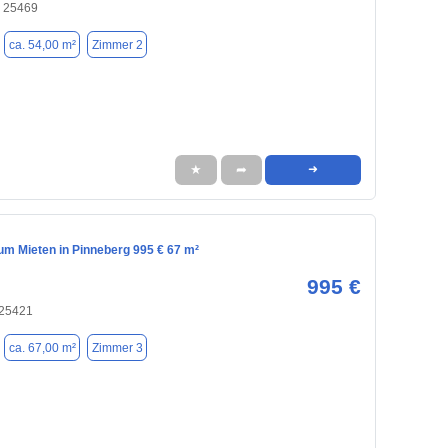
, 25469
ca. 54,00 m²
Zimmer 2
★
➦
➜
m Mieten in Pinneberg 995 € 67 m²
995 €
 25421
ca. 67,00 m²
Zimmer 3