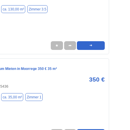
ca. 130,00 m²
Zimmer 3.5
★
➦
➜
m Mieten in Moorrege 350 € 35 m²
350 €
25436
ca. 35,00 m²
Zimmer 1