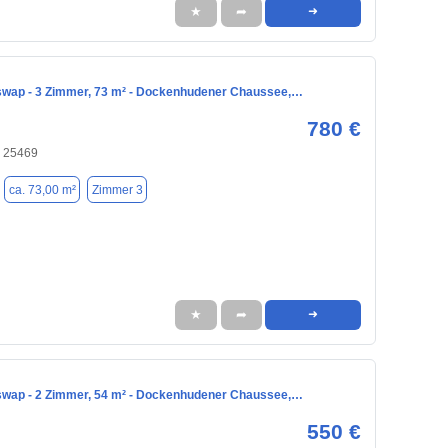
★
➦
➜
ap - 3 Zimmer, 73 m² - Dockenhudener Chaussee,…
780 €
, 25469
ca. 73,00 m²
Zimmer 3
★
➦
➜
ap - 2 Zimmer, 54 m² - Dockenhudener Chaussee,…
550 €