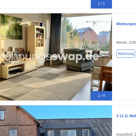
1 / 1
Wohnungssw
Wedel, 228
Wohnung
1 / 4
3 12 Zi. Wo
Haseldorf, 