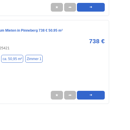
★
➦
➜
m Mieten in Pinneberg 738 € 50.95 m²
738 €
 25421
ca. 50,95 m²
Zimmer 1
★
➦
➜