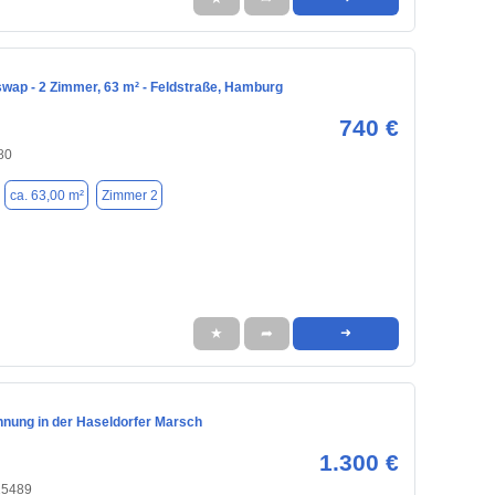
ap - 2 Zimmer, 63 m² - Feldstraße, Hamburg
740 €
80
ca. 63,00 m²
Zimmer 2
★
➦
➜
hnung in der Haseldorfer Marsch
1.300 €
25489