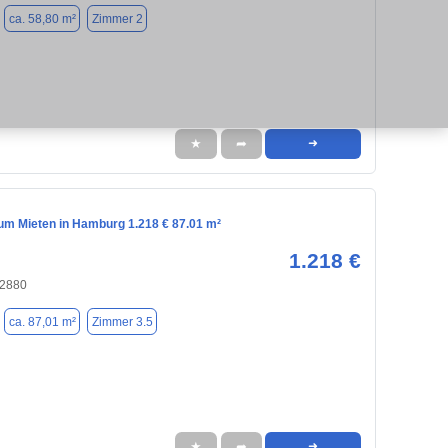
ca. 58,80 m²
Zimmer 2
★
➦
➜
m Mieten in Hamburg 1.218 € 87.01 m²
1.218 €
22880
ca. 87,01 m²
Zimmer 3.5
★
➦
➜