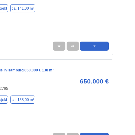
jekt
ca. 141,00 m²
★
➦
➜
e in Hamburg 650.000 € 138 m²
650.000 €
22765
jekt
ca. 138,00 m²