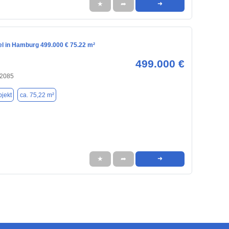
★
➦
➜
el in Hamburg 499.000 € 75.22 m²
499.000 €
22085
jekt
ca. 75,22 m²
★
➦
➜