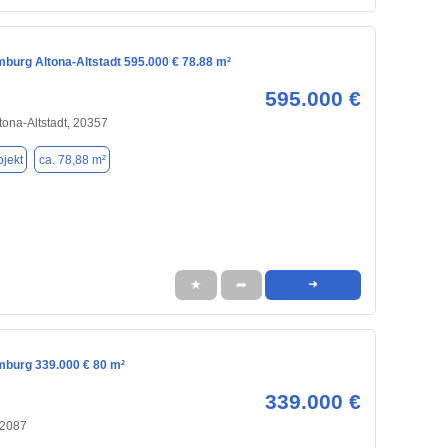
mburg Altona-Altstadt 595.000 € 78.88 m²
595.000 €
ona-Altstadt, 20357
jekt
ca. 78,88 m²
★
➦
➜
mburg 339.000 € 80 m²
339.000 €
22087