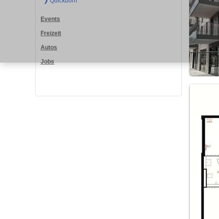
❯ Quickborn
Events
Freizeit
Autos
Jobs