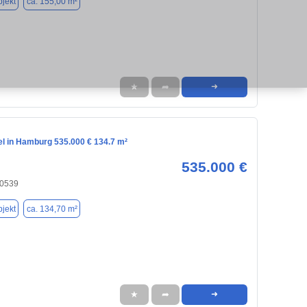
jekt
ca. 155,00 m²
★
➦
➜
el in Hamburg 535.000 € 134.7 m²
535.000 €
20539
jekt
ca. 134,70 m²
★
➦
➜