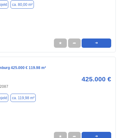
jekt
ca. 80,00 m²
★
➦
➜
mburg 425.000 € 119.98 m²
425.000 €
22087
jekt
ca. 119,98 m²
★
➦
➜