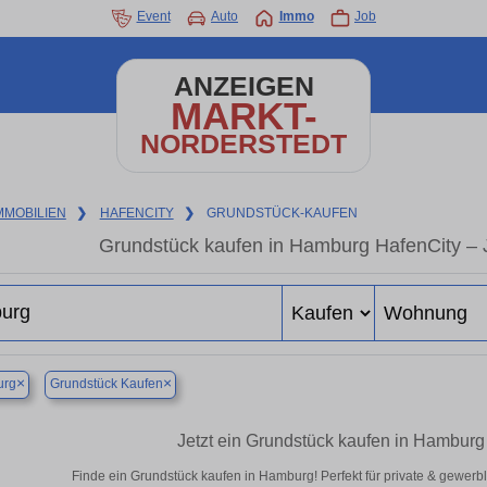
Event
Auto
Immo
Job
ANZEIGEN
MARKT-
NORDERSTEDT
MMOBILIEN
❯
HAFENCITY
❯
GRUNDSTÜCK-KAUFEN
Grundstück kaufen in Hamburg HafenCity – Je
×
×
rg
Grundstück Kaufen
Jetzt ein Grundstück kaufen in Hambur
Finde ein Grundstück kaufen in Hamburg! Perfekt für private & gewerb