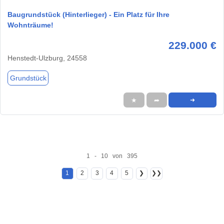
Baugrundstück (Hinterlieger) - Ein Platz für Ihre
Wohnträume!
229.000 €
Henstedt-Ulzburg, 24558
Grundstück
★
➦
➜
1 - 10 von 395
1
2
3
4
5
❯
❯❯