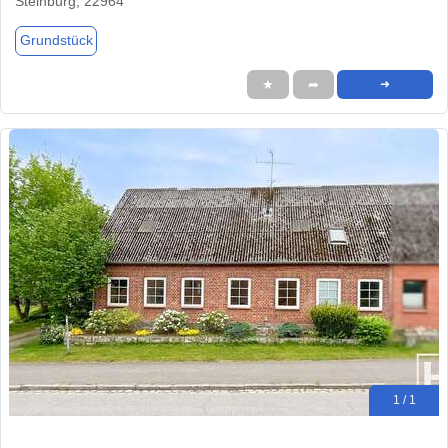
Steinburg, 22964
Grundstück
★
➦
➜
1 / 1