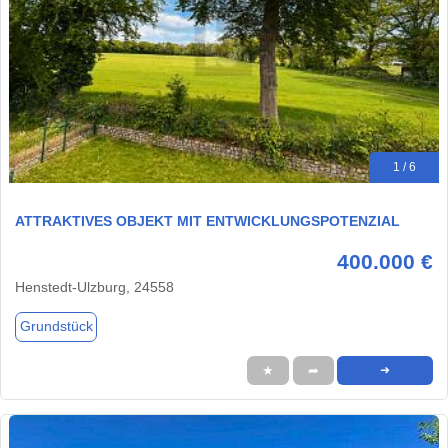
1 / 6
ATTRAKTIVES OBJEKT MIT ENTWICKLUNGSPOTENZIAL
400.000 €
Henstedt-Ulzburg, 24558
Grundstück
★
➦
➜