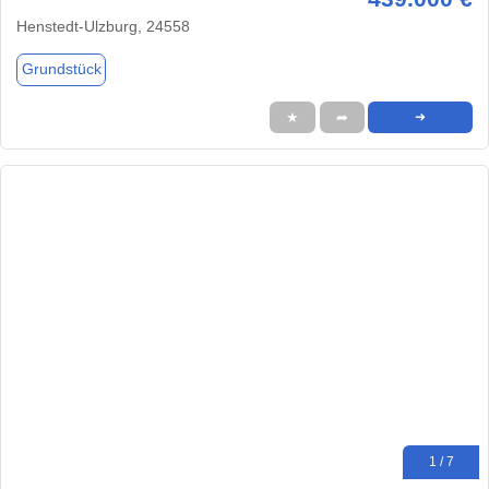
Henstedt-Ulzburg, 24558
Grundstück
★
➦
➜
1 / 7