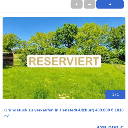
★
➦
➜
1 / 1
Grundstück zu verkaufen in Henstedt-Ulzburg 439.000 € 1016
m²
439.000 €