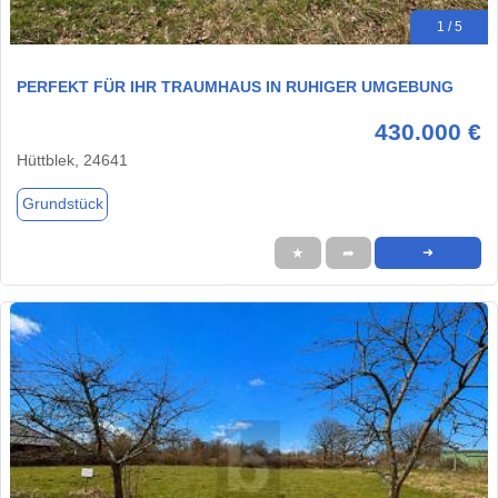
1 / 5
PERFEKT FÜR IHR TRAUMHAUS IN RUHIGER UMGEBUNG
430.000 €
Hüttblek, 24641
Grundstück
★
➦
➜