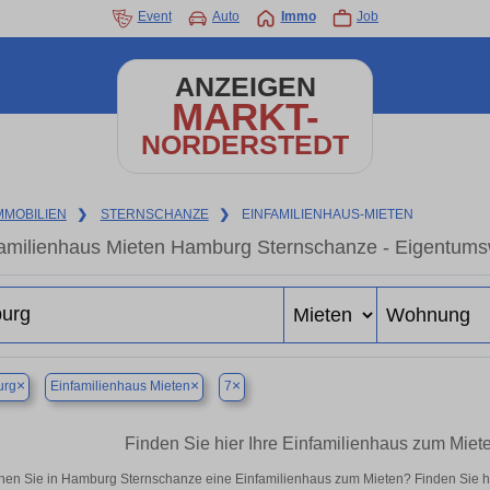
Event
Auto
Immo
Job
ANZEIGEN
MARKT-
NORDERSTEDT
MMOBILIEN
❯
STERNSCHANZE
❯
EINFAMILIENHAUS-MIETEN
amilienhaus Mieten Hamburg Sternschanze - Eigentumsw
×
×
×
rg
Einfamilienhaus Mieten
7
Finden Sie hier Ihre Einfamilienhaus zum Mie
en Sie in Hamburg Sternschanze eine Einfamilienhaus zum Mieten? Finden Sie h