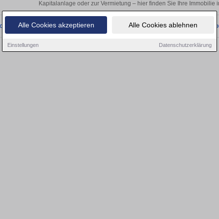
Kapitalanlage oder zur Vermietung – hier finden Sie Ihre Immobili
Alle Cookies akzeptieren
Alle Cookies ablehnen
onnten wir derzeit keine passenden Objekte finden. Schauen Sie bald wieder vo
Einstellungen
Datenschutzerklärung